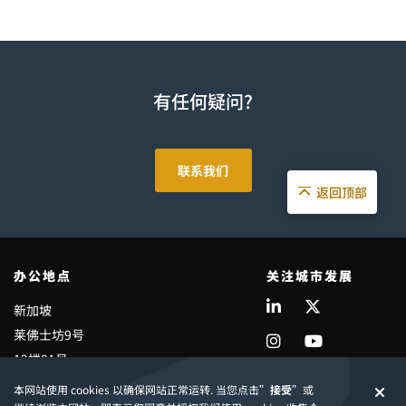
有任何疑问?
联系我们
返回顶部
办公地点
关注城市发展
新加坡
莱佛士坊9号
12楼01号
共和大厦
本网站使用 cookies 以确保网站正常运转. 当您点击”
接受
”或