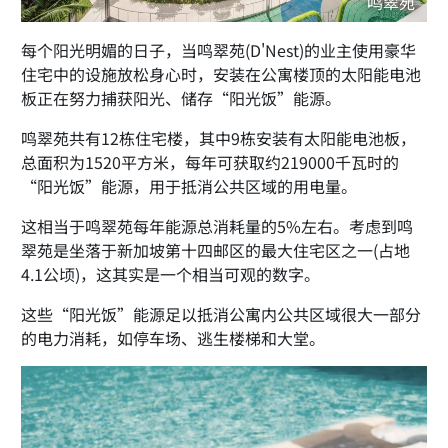
鸣翠苑
​​每个阳光明媚的日子，当​​鸣翠苑(D'Nest)​​的业主使用豪华
住宅中的设施放松身心时，安装在公寓楼顶的太阳能电池
板正在努力捕获阳光、储存“阳光饭”能源。​
​​鸣翠苑共有​​12栋​​住宅楼，​​其中9栋安装有太阳能电池板​​，
总面积为​​1520平方米​​，每年可获取约​​219000千瓦时​​的
“阳光饭”能源，用于抵消公共区域的用电量。​
​​这相当于鸣翠苑每年能源总消耗量的5%左右。​​考虑到鸣
翠苑是​​坐落于​​新加坡第十四邮区的最大住宅区之一(占地
4.1公顷)，这​​其实是一个相当可观的​​数字。​
​​这些“阳光饭”能源足以抵消公寓内公共区域很大一部分
的电力消耗，如停车场、逃生楼梯和大堂。​