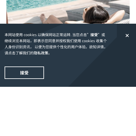
本网站使用 cookies 以确保网站正常运转. 当您点击”
接受
”或
继续浏览本网站，即表示您同意并授权我们使用 cookies 收集个
人身份识别资讯， 以便为您提供个性化的用户体验。欲知详情，
请点击了解我们的
隐私政策
。
​​创新赚取“阳光效益”，谁听了能够忍住不“哇塞”一
下？​
接受
​​2013年，当鸣翠苑被正式推出时，就在新加坡记录大全
(Singapore Book of Records)中创下了​“​应用最大太阳能
电池板的新加坡私人共管​​公寓”(the Largest Solar
Panels in a Condominium)​​的新纪录。​
​​而且，还很哇塞的一点是，项目通过这项设计节省了资
金，可能会相应的减少业主每月需支付的管理费。​